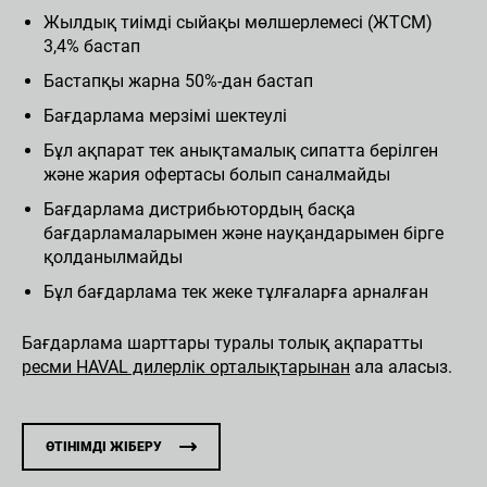
Жылдық тиімді сыйақы мөлшерлемесі (ЖТСМ)
3,4% бастап
Бастапқы жарна 50%-дан бастап
Бағдарлама мерзімі шектеулі
Бұл ақпарат тек анықтамалық сипатта берілген
және жария офертасы болып саналмайды
Бағдарлама дистрибьютордың басқа
бағдарламаларымен және науқандарымен бірге
қолданылмайды
Бұл бағдарлама тек жеке тұлғаларға арналған
Бағдарлама шарттары туралы толық ақпаратты
ресми HAVAL дилерлік орталықтарынан
ала аласыз.
ӨТІНІМДІ ЖІБЕРУ