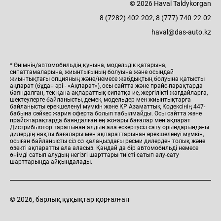
© 2026 Haval Taldykorgan
8 (7282) 402-202, 8 (777) 740-22-02
haval@das-auto.kz
* Өнімнің/автомобильдің құнына, модельдік қатарына,
сипаттамаларына, жиынтығының болуына және осындай
жиынтықтағы опцияның және/немесе жабдықтың болуына қатысты
ақпарат (бұдан әрі - «Ақпарат»), осы сайтта және прайс-парақтарда
баяндалған, тек қана ақпараттық сипатқа ие, жергілікті жағдайларға,
шектеулерге байланысты, демек, модельдер мен жиынтықтарға
байланысты ерекшеленуі мүмкін және ҚР Азаматтық Кодексінің 447-
бабына сәйкес жария оферта болып табылмайды. Осы сайтта және
прайс-парақтарда баяндалған ең жоғары бағалар мен ақпарат
Дистрибьютор тарапынан алдын ала ескертусіз сату орындарындағы
дилердің нақты бағалары мен ақпараттарынан ерекшеленуі мүмкін,
осыған байланысты сіз өз қалаңыздағы ресми дилерден толық және
өзекті ақпаратты ала аласыз. Қандай да бір автомобильді немесе
өнімді сатып алудың негізгі шарттары тиісті сатып алу-сату
шарттарында айқындалады.
© 2026, барлық құқықтар қорғалған