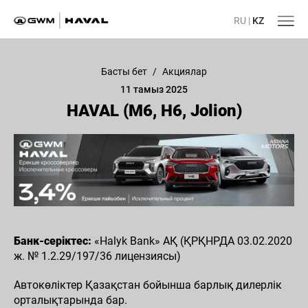
RU
|
KZ
Басты бет
/
Акциялар
11 тамыз 2025
HAVAL (M6, H6, Jolion)
Банк-серіктес:
«Halyk Bank» АҚ (ҚРҚНРДА 03.02.2020
ж. № 1.2.29/197/36 лицензиясы)
Автокөліктер Қазақстан бойынша барлық дилерлік
орталықтарында бар.