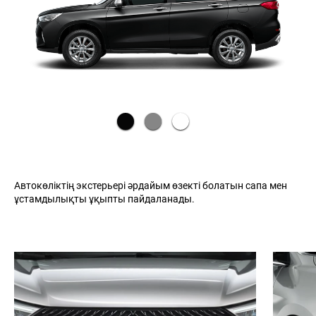
Автокөліктің экстерьері әрдайым өзекті болатын сапа мен
ұстамдылықты ұқыпты пайдаланады.