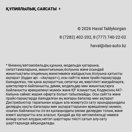
ҚҰПИЯЛЫЛЫҚ САЯСАТЫ
© 2026 Haval Taldykorgan
8 (7282) 402-202, 8 (777) 740-22-02
haval@das-auto.kz
* Өнімнің/автомобильдің құнына, модельдік қатарына,
сипаттамаларына, жиынтығының болуына және осындай
жиынтықтағы опцияның және/немесе жабдықтың болуына қатысты
ақпарат (бұдан әрі - «Ақпарат»), осы сайтта және прайс-парақтарда
баяндалған, тек қана ақпараттық сипатқа ие, жергілікті жағдайларға,
шектеулерге байланысты, демек, модельдер мен жиынтықтарға
байланысты ерекшеленуі мүмкін және ҚР Азаматтық Кодексінің 447-
бабына сәйкес жария оферта болып табылмайды. Осы сайтта және
прайс-парақтарда баяндалған ең жоғары бағалар мен ақпарат
Дистрибьютор тарапынан алдын ала ескертусіз сату орындарындағы
дилердің нақты бағалары мен ақпараттарынан ерекшеленуі мүмкін,
осыған байланысты сіз өз қалаңыздағы ресми дилерден толық және
өзекті ақпаратты ала аласыз. Қандай да бір автомобильді немесе
өнімді сатып алудың негізгі шарттары тиісті сатып алу-сату
шарттарында айқындалады.