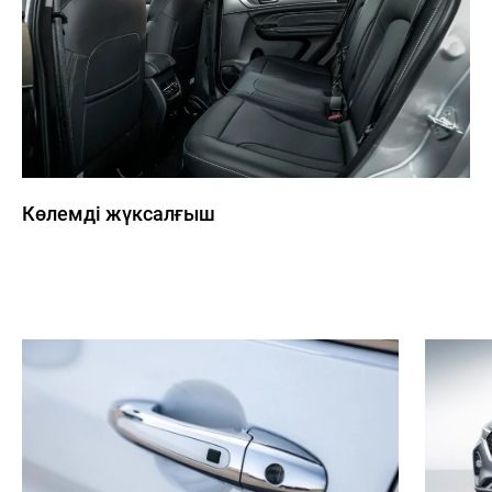
Көлемді жүксалғыш