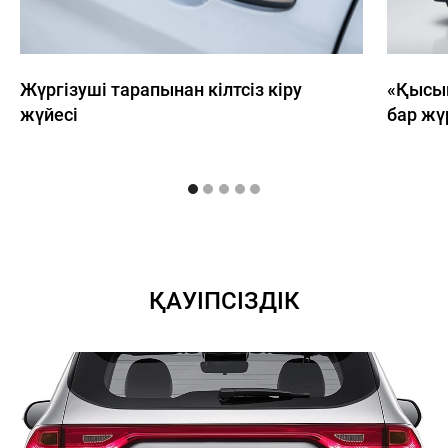
Жүргізуші тарапынан кілтсіз кіру
«Қысып
жүйесі
бар жүр
8 (7282)
ҚАУІПСІЗДІК
402-202, 8
(777) 740-
Н
ЖАҢАЛЫҚТАР
БАЙЛАНЫСТАР
22-02
Haval
Taldykorgan