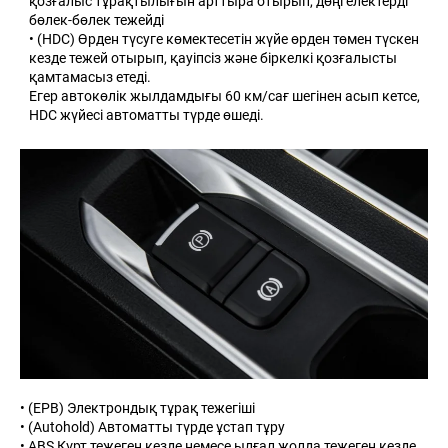
қозғалыс тұрақтылығын арттыра отырып, дөңгелектерді
бөлек-бөлек тежейді
• (HDC) Өрден түсуге көмектесетін жүйе өрден төмен түскен
кезде тежей отырып, қауіпсіз және біркелкі қозғалысты
қамтамасыз етеді.
Егер автокөлік жылдамдығы 60 км/сағ шегінен асып кетсе,
HDC жүйесі автоматты түрде өшеді.
• (EPB) Электрондық тұрақ тежегіші
• (Autohold) Автоматты түрде ұстап тұру
• ABS Күрт тежеген кезде немесе ылғал жолда тежеген кезде