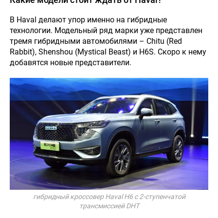
В Haval делают упор именно на гибридные
технологии. Модельный ряд марки уже представлен
тремя гибридными автомобилями – Chitu (Red
Rabbit), Shenshou (Mystical Beast) и H6S. Скоро к нему
добавятся новые представители.
8 (7282)
гибридный кроссовер Haval H6 с 2-ступенчатой
402-202, 8
трансмиссией DHT
(777) 740-
НОВОСТИ
КОНТАКТЫ
22-02