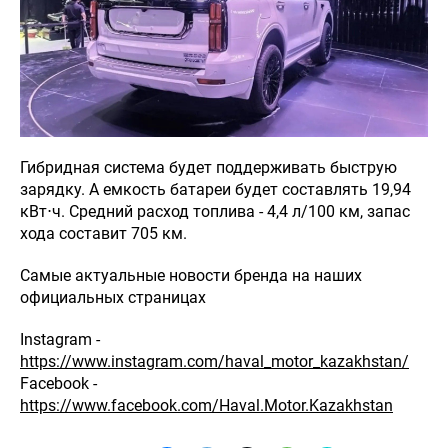
Гибридная система будет поддерживать быструю
зарядку. А емкость батареи будет составлять 19,94
кВт⋅ч. Средний расход топлива - 4,4 л/100 км, запас
хода составит 705 км.
8 (7282)
402-202, 8
Самые актуальные новости бренда на наших
(777) 740-
НОВОСТИ
КОНТАКТЫ
официальных страницах
22-02
Haval
Instagram -
Taldykorgan
https://www.instagram.com/haval_motor_kazakhstan/
Facebook -
https://www.facebook.com/Haval.Motor.Kazakhstan